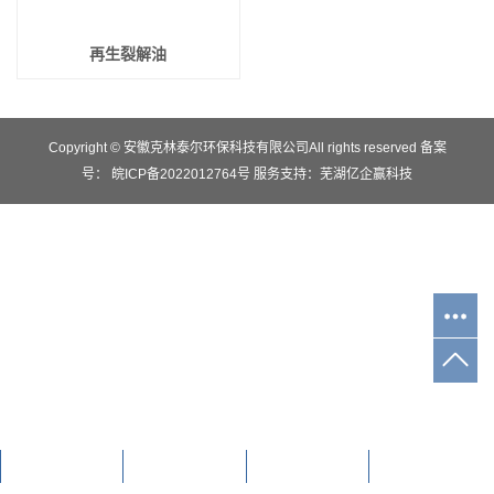
再生裂解油
Copyright © 安徽克林泰尔环保科技有限公司All rights reserved 备案
号：
皖ICP备2022012764号
服务支持：
芜湖亿企赢科技
首页
产品
电话
留言