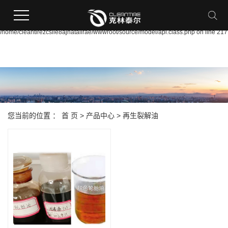
Warning:
file_put_contents(/home/cleantirezcslle8ajnataiirae/wwwroot/source/cache/licens
failed to open stream: Permission denied in
/home/cleantirezcslle8ajnataiirae/wwwroot/source/model/api.class.php on line 217
您当前的位置 ：
首 页
>
产品中心
>
再生裂解油